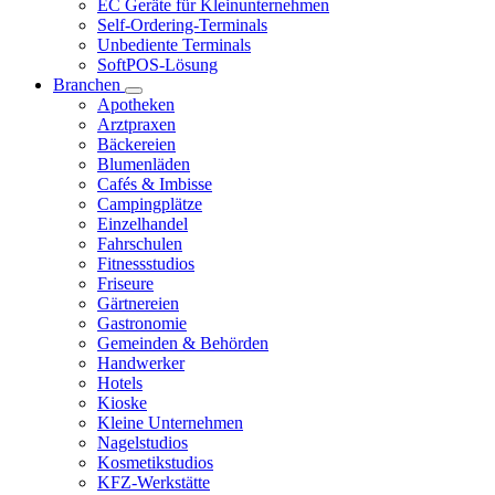
EC Geräte für Kleinunternehmen
Self-Ordering-Terminals
Unbediente Terminals
SoftPOS-Lösung
Branchen
Apotheken
Arztpraxen
Bäckereien
Blumenläden
Cafés & Imbisse
Campingplätze
Einzelhandel
Fahrschulen
Fitnessstudios
Friseure
Gärtnereien
Gastronomie
Gemeinden & Behörden
Handwerker
Hotels
Kioske
Kleine Unternehmen
Nagelstudios
Kosmetikstudios
KFZ-Werkstätte