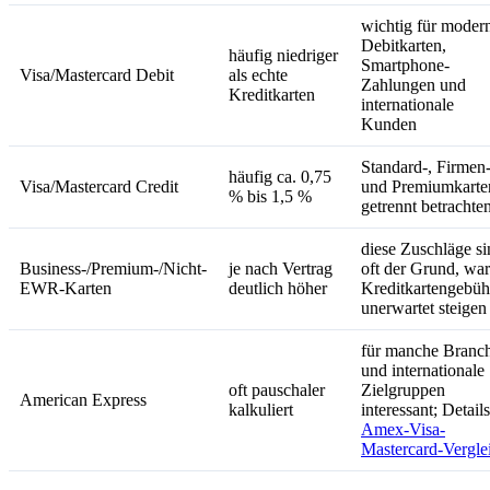
wichtig für moder
Debitkarten,
häufig niedriger
Smartphone-
Visa/Mastercard Debit
als echte
Zahlungen und
Kreditkarten
internationale
Kunden
Standard-, Firmen
häufig ca. 0,75
Visa/Mastercard Credit
und Premiumkarte
% bis 1,5 %
getrennt betrachte
diese Zuschläge si
Business-/Premium-/Nicht-
je nach Vertrag
oft der Grund, wa
EWR-Karten
deutlich höher
Kreditkartengebüh
unerwartet steigen
für manche Branc
und internationale
oft pauschaler
Zielgruppen
American Express
kalkuliert
interessant; Detail
Amex-Visa-
Mastercard-Vergle