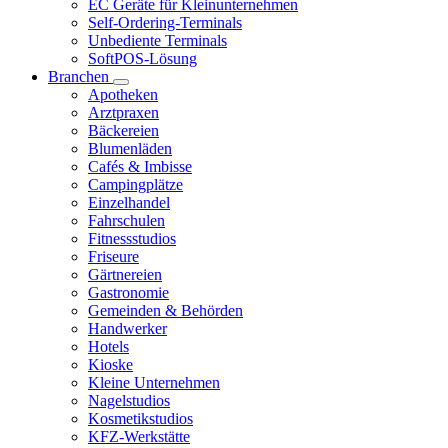
EC Geräte für Kleinunternehmen
Self-Ordering-Terminals
Unbediente Terminals
SoftPOS-Lösung
Branchen
Apotheken
Arztpraxen
Bäckereien
Blumenläden
Cafés & Imbisse
Campingplätze
Einzelhandel
Fahrschulen
Fitnessstudios
Friseure
Gärtnereien
Gastronomie
Gemeinden & Behörden
Handwerker
Hotels
Kioske
Kleine Unternehmen
Nagelstudios
Kosmetikstudios
KFZ-Werkstätte