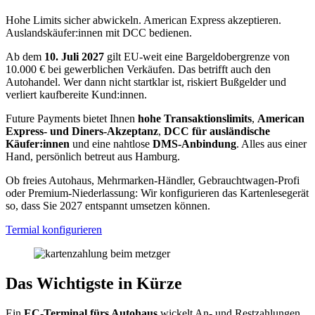
Hohe Limits sicher abwickeln. American Express akzeptieren.
Auslandskäufer:innen mit DCC bedienen.
Ab dem
10. Juli 2027
gilt EU-weit eine Bargeldobergrenze von
10.000 € bei gewerblichen Verkäufen. Das betrifft auch den
Autohandel. Wer dann nicht startklar ist, riskiert Bußgelder und
verliert kaufbereite Kund:innen.
Future Payments bietet Ihnen
hohe Transaktionslimits
,
American
Express- und Diners-Akzeptanz
,
DCC für ausländische
Käufer:innen
und eine nahtlose
DMS-Anbindung
. Alles aus einer
Hand, persönlich betreut aus Hamburg.
Ob freies Autohaus, Mehrmarken-Händler, Gebrauchtwagen-Profi
oder Premium-Niederlassung: Wir konfigurieren das Kartenlesegerät
so, dass Sie 2027 entspannt umsetzen können.
Termial konfigurieren
Das Wichtigste in Kürze
Ein
EC-Terminal fürs Autohaus
wickelt An- und Restzahlungen,