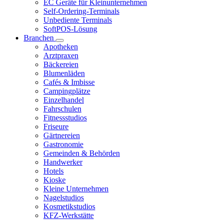
EC Geräte für Kleinunternehmen
Self-Ordering-Terminals
Unbediente Terminals
SoftPOS-Lösung
Branchen
Apotheken
Arztpraxen
Bäckereien
Blumenläden
Cafés & Imbisse
Campingplätze
Einzelhandel
Fahrschulen
Fitnessstudios
Friseure
Gärtnereien
Gastronomie
Gemeinden & Behörden
Handwerker
Hotels
Kioske
Kleine Unternehmen
Nagelstudios
Kosmetikstudios
KFZ-Werkstätte