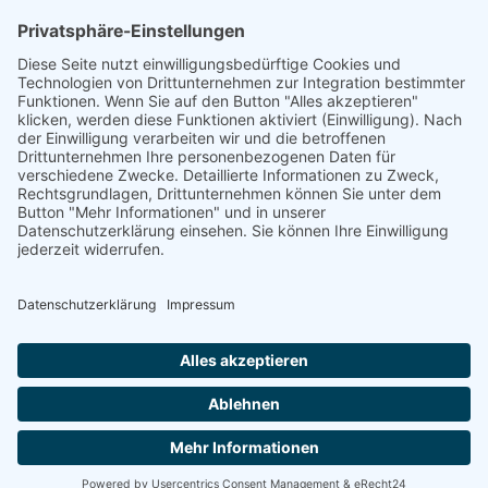
Sie bekommen eine klare Einschätzung: bleiben, wechseln oder
später prüfen. Ohne Verkaufsdruck, aber mit konkreter Rechnung.
Kostenlosen Gebührencheck starten
Direkt anrufen
Durch Future-Payments sparen Sie nicht nur Zeit sondern auch
Geld!
Branchen-Hub
AGB
Impressum
Datenschutzerklärung
©FuturePayments - All Rights Reserved
2026
Das Angebot richtet sich an Gewerbetreibende.
Alle ausgewiesenen Preise verstehen sich zuzüglich der gesetzlichen
Mehrwertsteuer, sofern nicht ausdrücklich anders angegeben; das