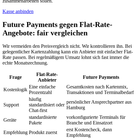
zusammenarbeiten sollen.
Kasse anbinden
Future Payments gegen Flat-Rate-
Angebote: fair vergleichen
Wir vermeiden den Preisvergleich nicht. Wir kontrollieren ihn. Bei
gelegentlicher Kartenzahlung kann ein Anbieter mit einfacher Flat-
Rate passen. Bei regelmäßigem Umsatz lohnt sich fast immer die
echte Monatsrechnung.
Flat-Rate-
Frage
Future Payments
Anbieter
Eine einfache
Gesamtkosten nach Kartenmix,
Kostenlogik
Prozentzahl
Transaktionen und Terminalbedarf
häufig
persönlicher Ansprechpartner aus
Support
standardisiert oder
Hamburg
Chat-first
standardisierte
vorkonfigurierte Terminals für
Geräte
Pakete
Branche und Einsatzort
erst Kostencheck, dann
Empfehlung
Produkt zuerst
Empfehlung