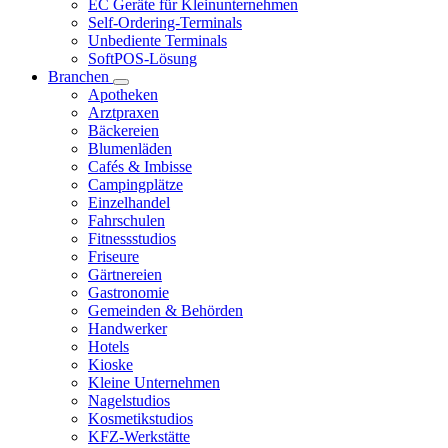
EC Geräte für Kleinunternehmen
Self-Ordering-Terminals
Unbediente Terminals
SoftPOS-Lösung
Branchen
Apotheken
Arztpraxen
Bäckereien
Blumenläden
Cafés & Imbisse
Campingplätze
Einzelhandel
Fahrschulen
Fitnessstudios
Friseure
Gärtnereien
Gastronomie
Gemeinden & Behörden
Handwerker
Hotels
Kioske
Kleine Unternehmen
Nagelstudios
Kosmetikstudios
KFZ-Werkstätte