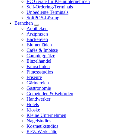
EC Geräte für Kleinunternehmen
Self-Ordering-Terminals
Unbediente Terminals
SoftPOS-Lösung
Branchen
Apotheken
Arztpraxen
Bäckereien
Blumenläden
Cafés & Imbisse
Campingplätze
Einzelhandel
Fahrschulen
Fitnessstudios
Friseure
Gärtnereien
Gastronomie
Gemeinden & Behörden
Handwerker
Hotels
Kioske
Kleine Unternehmen
Nagelstudios
Kosmetikstudios
KFZ-Werkstätte