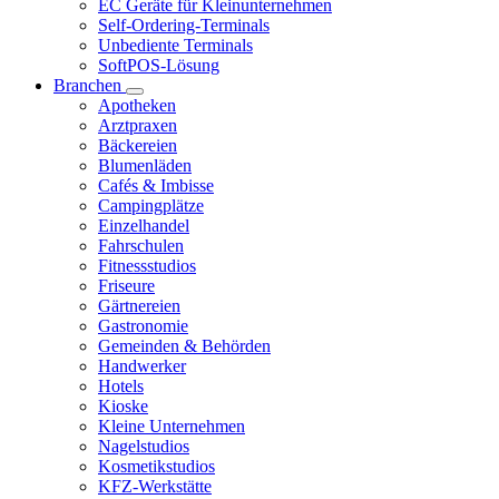
EC Geräte für Kleinunternehmen
Self-Ordering-Terminals
Unbediente Terminals
SoftPOS-Lösung
Branchen
Apotheken
Arztpraxen
Bäckereien
Blumenläden
Cafés & Imbisse
Campingplätze
Einzelhandel
Fahrschulen
Fitnessstudios
Friseure
Gärtnereien
Gastronomie
Gemeinden & Behörden
Handwerker
Hotels
Kioske
Kleine Unternehmen
Nagelstudios
Kosmetikstudios
KFZ-Werkstätte